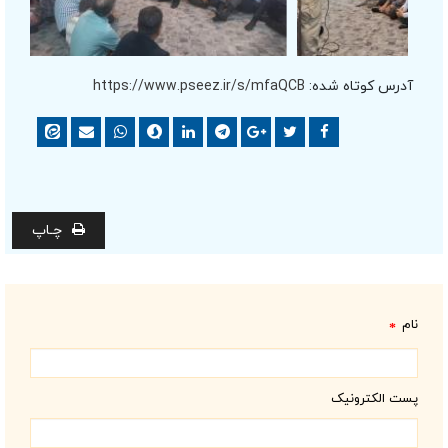
آدرس کوتاه شده:
https://www.pseez.ir/s/mfaQCB
چـاپ
نام
*
پست الکترونیک