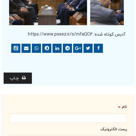
آدرس کوتاه شده:
https://www.pseez.ir/s/mfaQC4
چـاپ
نام
*
پست الکترونیک