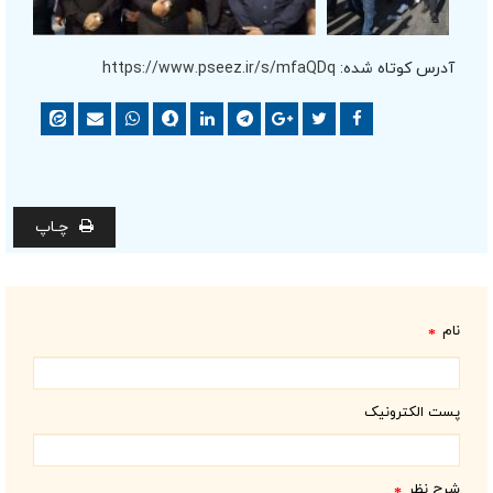
آدرس کوتاه شده:
https://www.pseez.ir/s/mfaQDq
چـاپ
نام
*
پست الکترونیک
شرح نظر